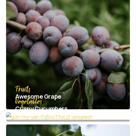
Fruits
Awesome Grape
Vegetables
Crispy Сucumbers