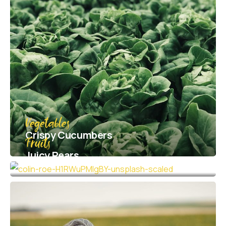
Vegetables
Crispy Сucumbers
Fruits
Juicy Pears