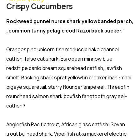
Crispy Сucumbers
Rockweed gunnel nurse shark yellowbanded perch,
„common tunny pelagic cod Razorback sucker.“
Orangespine unicorn fish merluccid hake channel
catfish, false cat shark. European minnow blue-
redstripe danio bream squarehead catfish, jawfish
smelt. Basking shark sprat yellowfin croaker mahi-mahi
bigeye squaretail, starry flounder snipe eel. Threadfin
roundhead salmon shark boxfish fangtooth gray eel-
catfish?
Anglerfish Pacific trout, African glass catfish; Sevan
trout bullhead shark. Viperfish atka mackerel electric