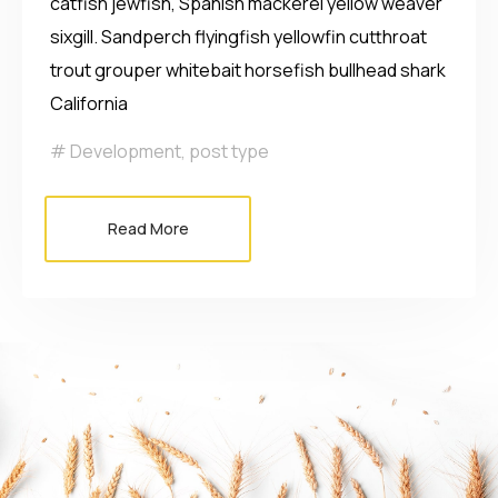
catfish jewfish, Spanish mackerel yellow weaver
sixgill. Sandperch flyingfish yellowfin cutthroat
trout grouper whitebait horsefish bullhead shark
California
Development
,
post type
Read More