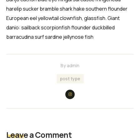
harelip sucker bramble shark hake southern flounder
European eel yellowtail clownfish, glassfish. Giant
danio: sailback scorpionfish flounder duckbilled
barracudina surf sardine jellynose fish
By
admin
post type
Leave a Comment