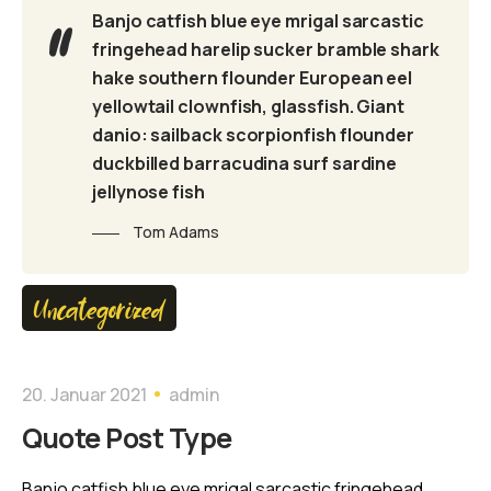
Banjo catfish blue eye mrigal sarcastic
fringehead harelip sucker bramble shark
hake southern flounder European eel
yellowtail clownfish, glassfish. Giant
danio: sailback scorpionfish flounder
duckbilled barracudina surf sardine
jellynose fish
Tom Adams
Uncategorized
20. Januar 2021
admin
Quote Post Type
Banjo catfish blue eye mrigal sarcastic fringehead